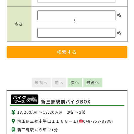
帖
広さ
～
帖
検索する
最初へ
前へ
次へ
最後へ
新三郷駅前バイクBOX
13,200/月 〜13,200/月
2帖 〜2帖
埼玉県三郷市半田１１６８－１(
048-757-8738)
新三郷駅から車で1分