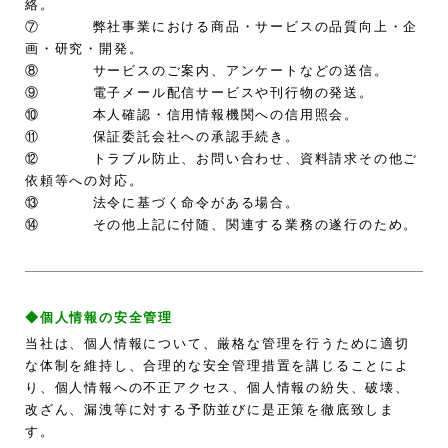
絡。
⑦ 弊社事業における商品・サービスの品質向上・企
画・研究・開発。
⑧ サービスのご案内、アンケートなどの送信。
⑨ 電子メール配信サービスや刊行物の発送。
⑩ 本人確認・信用情報機関への信用照会。
⑪ 保証委託会社への承認手続き。
⑫ トラブル防止、お問い合わせ、資料請求その他ご
依頼等への対応。
⑬ 法令に基づく命令がある場合。
⑭ その他上記に付随、関連する業務の遂行のため。
◆個人情報の安全管理
当社は、個人情報について、厳格な管理を行うために適切
な体制を維持し、合理的な安全管理措置を講じることによ
り、個人情報への不正アクセス、個人情報の紛失、破壊、
改ざん、漏洩等に対する予防並びに是正策を徹底致しま
す。