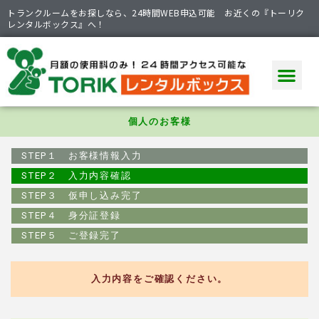
トランクルームをお探しなら、24時間WEB申込可能 お近くの『トーリク
レンタルボックス』へ！
トランクルームを探す
ポイント
ご利用ガイド
商品ラインナップ
個人のお客様
STEP１ お客様情報入力
STEP２ 入力内容確認
STEP３ 仮申し込み完了
STEP４ 身分証登録
STEP５ ご登録完了
入力内容をご確認ください。