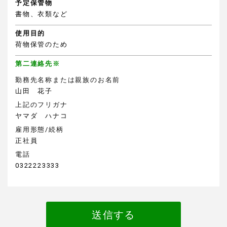
予定保管物
書物、衣類など
使用目的
荷物保管のため
第二連絡先※
勤務先名称または親族のお名前
山田 花子
上記のフリガナ
ヤマダ ハナコ
雇用形態/続柄
正社員
電話
0322223333
送信する