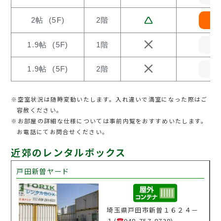
2帖 (5F)
2階
1.9帖 (5F)
1階
1.9帖 (5F)
2階
※空室状況は随時変動いたします。入れ違いで満室になった際はご
容赦ください。
※お部屋の詳細な仕様については事前内覧をおすすめいたします。
お電話にてお問合せください。
近郊のレンタルボックス
戸田新曽ヤード
埼玉県戸田市新曽１６２４－
１(
048-757-8738)