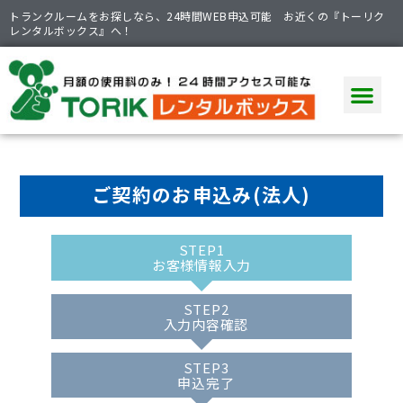
トランクルームをお探しなら、24時間WEB申込可能 お近くの『トーリク
レンタルボックス』へ！
トランクルームを探す
ポイント
ご利用ガイド
商品ラインナップ
ご契約のお申込み(法人)
STEP1
お客様情報入力
STEP2
入力内容確認
STEP3
申込完了